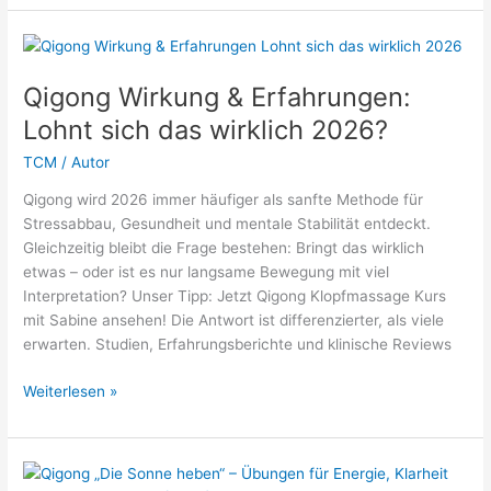
Tai
Chi
–
was
Qigong Wirkung & Erfahrungen:
ist
Lohnt sich das wirklich 2026?
besser
2026?
TCM
/
Autor
Qigong wird 2026 immer häufiger als sanfte Methode für
Stressabbau, Gesundheit und mentale Stabilität entdeckt.
Gleichzeitig bleibt die Frage bestehen: Bringt das wirklich
etwas – oder ist es nur langsame Bewegung mit viel
Interpretation? Unser Tipp: Jetzt Qigong Klopfmassage Kurs
mit Sabine ansehen! Die Antwort ist differenzierter, als viele
erwarten. Studien, Erfahrungsberichte und klinische Reviews
Qigong
Weiterlesen »
Wirkung
&
Erfahrungen:
Lohnt