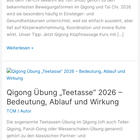
aus dem Tai-Chi bekannt als Yun Shou) gehört zu den
bekanntesten Bewegungsformen im Qigong und Tai Chi. 2026
wird sie besonders häufig in Einsteiger- und
Gesundheitskursen unterrichtet, weil sie einfach aussieht, aber
tief auf Körperwahrnehmung, Koordination und innere Ruhe
wirkt. Unser Tipp: Jetzt Qigong Klopfmassage Kurs mit […]
Qigong
Weiterlesen »
Übung
„Wolkenhände“
2026
–
Ablauf,
Bedeutung
Qigong Übung „Teetasse“ 2026 –
und
Bedeutung, Ablauf und Wirkung
Wirkung
TCM
/
Autor
Die sogenannte Teetassen-Übung im Qigong (oft auch Teller-
Qigong, Panzi-Gong oder Wasserschalen-Übung genannt)
gehört zu den klassischen Partner- und