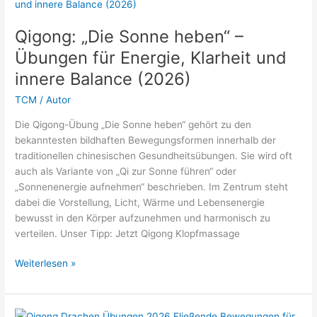
sich
das
Qigong: „Die Sonne heben“ –
wirklich
Übungen für Energie, Klarheit und
2026?
innere Balance (2026)
TCM
/
Autor
Die Qigong-Übung „Die Sonne heben“ gehört zu den
bekanntesten bildhaften Bewegungsformen innerhalb der
traditionellen chinesischen Gesundheitsübungen. Sie wird oft
auch als Variante von „Qi zur Sonne führen“ oder
„Sonnenenergie aufnehmen“ beschrieben. Im Zentrum steht
dabei die Vorstellung, Licht, Wärme und Lebensenergie
bewusst in den Körper aufzunehmen und harmonisch zu
verteilen. Unser Tipp: Jetzt Qigong Klopfmassage
Qigong:
Weiterlesen »
„Die
Sonne
heben“