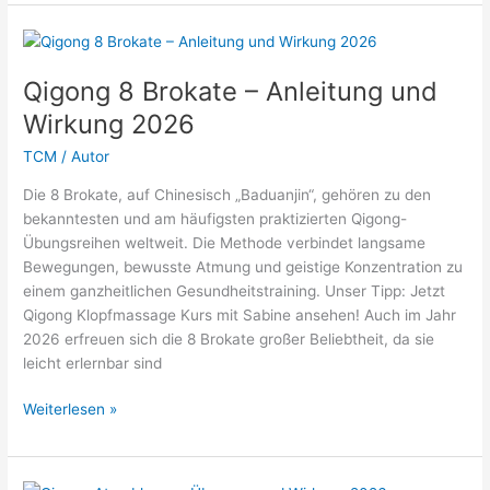
Übungen
2026:
Fließende
Bewegungen
Qigong 8 Brokate – Anleitung und
für
Wirkung 2026
Energie,
Balance
TCM
/
Autor
und
Die 8 Brokate, auf Chinesisch „Baduanjin“, gehören zu den
innere
bekanntesten und am häufigsten praktizierten Qigong-
Stärke
Übungsreihen weltweit. Die Methode verbindet langsame
Bewegungen, bewusste Atmung und geistige Konzentration zu
einem ganzheitlichen Gesundheitstraining. Unser Tipp: Jetzt
Qigong Klopfmassage Kurs mit Sabine ansehen! Auch im Jahr
2026 erfreuen sich die 8 Brokate großer Beliebtheit, da sie
leicht erlernbar sind
Qigong
Weiterlesen »
8
Brokate
–