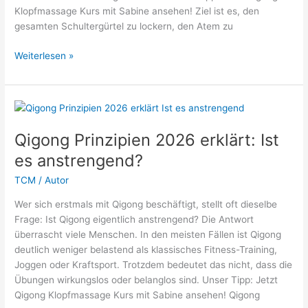
Klopfmassage Kurs mit Sabine ansehen! Ziel ist es, den
gesamten Schultergürtel zu lockern, den Atem zu
Qigong-
Weiterlesen »
Übung
erklärt
2026:
„Rudern
auf
Qigong Prinzipien 2026 erklärt: Ist
dem
es anstrengend?
See“
TCM
/
Autor
Wer sich erstmals mit Qigong beschäftigt, stellt oft dieselbe
Frage: Ist Qigong eigentlich anstrengend? Die Antwort
überrascht viele Menschen. In den meisten Fällen ist Qigong
deutlich weniger belastend als klassisches Fitness-Training,
Joggen oder Kraftsport. Trotzdem bedeutet das nicht, dass die
Übungen wirkungslos oder belanglos sind. Unser Tipp: Jetzt
Qigong Klopfmassage Kurs mit Sabine ansehen! Qigong