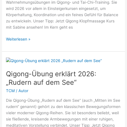
Wahrnehmungsübungen im Qigong- und Tai-Chi-Training. Sie
wird 2026 vor allem in Einsteigerkursen eingesetzt, um
Körperhaltung, Koordination und ein feines Gefühl für Balance
zu entwickeln. Unser Tipp: Jetzt Qigong Klopfmassage Kurs
mit Sabine ansehen! Im Kern geht es
Qigong
Weiterlesen »
Übung
„Teetasse“
2026
–
Bedeutung,
Qigong-Übung erklärt 2026:
Ablauf
„Rudern auf dem See“
und
Wirkung
TCM
/
Autor
Die Qigong-Übung „Rudern auf dem See“ (auch „Mitten im See
rudern“ genannt) gehört zu den klassischen Bewegungsformen
vieler moderner Qigong-Reihen. Sie ist besonders beliebt, weil
sie fließende, kreisende Armbewegungen mit einer ruhigen,
meditativen Vorstellung verbindet. Unser Tipp: Jetzt Qigong