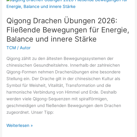
–
Übungen
für
Qigong Drachen Übungen 2026:
Energie,
Fließende Bewegungen für Energie,
Klarheit
Balance und innere Stärke
und
innere
TCM
/
Autor
Balance
(2026)
Qigong zählt zu den ältesten Bewegungssystemen der
chinesischen Gesundheitslehre. Innerhalb der zahlreichen
Qigong-Formen nehmen Drachenübungen eine besondere
Stellung ein. Der Drache gilt in der chinesischen Kultur als
Symbol für Weisheit, Vitalität, Transformation und die
harmonische Verbindung von Himmel und Erde. Deshalb
werden viele Qigong-Sequenzen mit spiralförmigen,
geschmeidigen und fließenden Bewegungen dem Drachen
zugeordnet. Unser Tipp:
Qigong
Weiterlesen »
Drachen