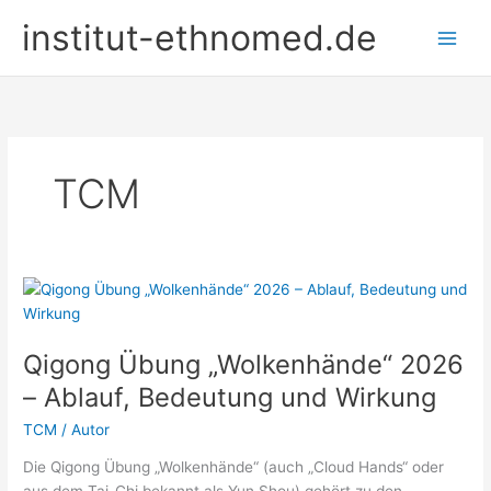
Zum
institut-ethnomed.de
Inhalt
springen
TCM
Qigong Übung „Wolkenhände“ 2026
– Ablauf, Bedeutung und Wirkung
TCM
/
Autor
Die Qigong Übung „Wolkenhände“ (auch „Cloud Hands“ oder