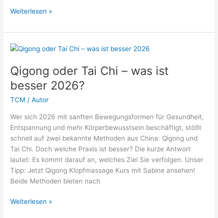
Qigong
Weiterlesen »
Prinzipien
2026
erklärt:
Ist
es
Qigong oder Tai Chi – was ist
anstrengend?
besser 2026?
TCM
/
Autor
Wer sich 2026 mit sanften Bewegungsformen für Gesundheit,
Entspannung und mehr Körperbewusstsein beschäftigt, stößt
schnell auf zwei bekannte Methoden aus China: Qigong und
Tai Chi. Doch welche Praxis ist besser? Die kurze Antwort
lautet: Es kommt darauf an, welches Ziel Sie verfolgen. Unser
Tipp: Jetzt Qigong Klopfmassage Kurs mit Sabine ansehen!
Beide Methoden bieten nach
Qigong
Weiterlesen »
oder