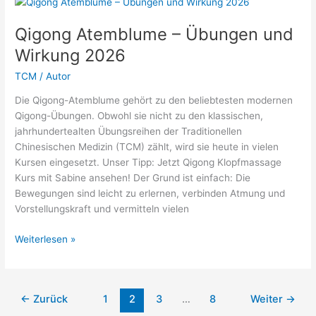
Anleitung
und
Qigong Atemblume – Übungen und
Wirkung
Wirkung 2026
2026
TCM
/
Autor
Die Qigong-Atemblume gehört zu den beliebtesten modernen
Qigong-Übungen. Obwohl sie nicht zu den klassischen,
jahrhundertealten Übungsreihen der Traditionellen
Chinesischen Medizin (TCM) zählt, wird sie heute in vielen
Kursen eingesetzt. Unser Tipp: Jetzt Qigong Klopfmassage
Kurs mit Sabine ansehen! Der Grund ist einfach: Die
Bewegungen sind leicht zu erlernen, verbinden Atmung und
Vorstellungskraft und vermitteln vielen
Qigong
Weiterlesen »
Atemblume
–
Übungen
←
Zurück
1
2
3
…
8
Weiter
→
und
Wirkung