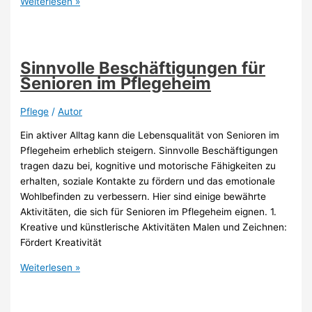
Die
Weiterlesen »
schönsten
Pflegeheime
in
Deutschland:
Sinnvolle Beschäftigungen für
Top
Senioren im Pflegeheim
10
Pflege
/
Autor
Ein aktiver Alltag kann die Lebensqualität von Senioren im
Pflegeheim erheblich steigern. Sinnvolle Beschäftigungen
tragen dazu bei, kognitive und motorische Fähigkeiten zu
erhalten, soziale Kontakte zu fördern und das emotionale
Wohlbefinden zu verbessern. Hier sind einige bewährte
Aktivitäten, die sich für Senioren im Pflegeheim eignen. 1.
Kreative und künstlerische Aktivitäten Malen und Zeichnen:
Fördert Kreativität
Sinnvolle
Weiterlesen »
Beschäftigungen
für