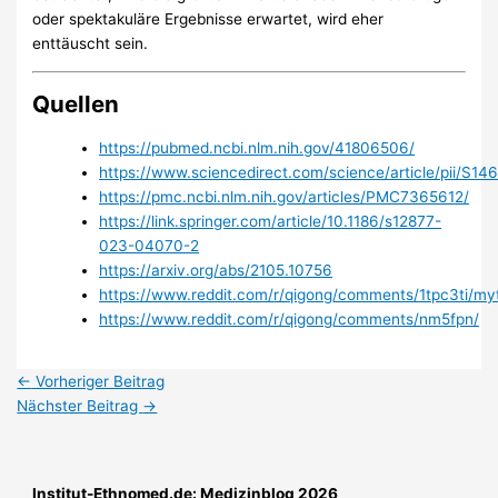
oder spektakuläre Ergebnisse erwartet, wird eher
enttäuscht sein.
Quellen
https://pubmed.ncbi.nlm.nih.gov/41806506/
https://www.sciencedirect.com/science/article/pii/S
https://pmc.ncbi.nlm.nih.gov/articles/PMC7365612/
https://link.springer.com/article/10.1186/s12877-
023-04070-2
https://arxiv.org/abs/2105.10756
https://www.reddit.com/r/qigong/comments/1tpc3ti/myth
https://www.reddit.com/r/qigong/comments/nm5fpn/
←
Vorheriger Beitrag
Nächster Beitrag
→
Institut-Ethnomed.de: Medizinblog 2026