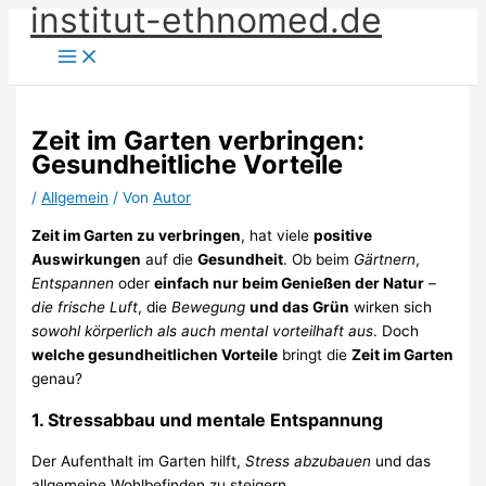
institut-ethnomed.de
Zum
Inhalt
springen
Zeit im Garten verbringen:
Gesundheitliche Vorteile
/
Allgemein
/ Von
Autor
Zeit im Garten zu verbringen
, hat viele
positive
Auswirkungen
auf die
Gesundheit
. Ob beim
Gärtnern
,
Entspannen
oder
einfach nur beim Genießen der Natur
–
die frische Luft
, die
Bewegung
und das Grün
wirken sich
sowohl körperlich als auch mental vorteilhaft aus
. Doch
welche gesundheitlichen Vorteile
bringt die
Zeit im Garten
genau?
1. Stressabbau und mentale Entspannung
Der Aufenthalt im Garten hilft,
Stress abzubauen
und das
allgemeine Wohlbefinden zu steigern.