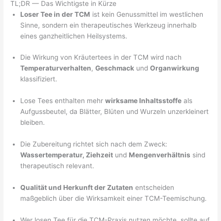
TL;DR — Das Wichtigste in Kürze
Loser Tee in der TCM
ist kein Genussmittel im westlichen
Sinne, sondern ein therapeutisches Werkzeug innerhalb
eines ganzheitlichen Heilsystems.
Die Wirkung von Kräutertees in der TCM wird nach
Temperaturverhalten
,
Geschmack
und
Organwirkung
klassifiziert.
Lose Tees enthalten mehr
wirksame Inhaltsstoffe
als
Aufgussbeutel, da Blätter, Blüten und Wurzeln unzerkleinert
bleiben.
Die Zubereitung richtet sich nach dem Zweck:
Wassertemperatur, Ziehzeit
und
Mengenverhältnis
sind
therapeutisch relevant.
Qualität und Herkunft der Zutaten
entscheiden
maßgeblich über die Wirksamkeit einer TCM-Teemischung.
Wer losen Tee für die TCM-Praxis nutzen möchte, sollte auf