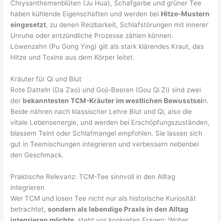
Chrysanthemenblüten (Ju Hua), Schafgarbe und grüner Tee
haben kühlende Eigenschaften und werden bei
Hitze-Mustern
eingesetzt
, zu denen Reizbarkeit, Schlafstörungen mit innerer
Unruhe oder entzündliche Prozesse zählen können.
Löwenzahn (Pu Gong Ying) gilt als stark klärendes Kraut, das
Hitze und Toxine aus dem Körper leitet.
Kräuter für Qi und Blut
Rote Datteln (Da Zao) und Goji-Beeren (Gou Qi Zi) sind zwei
der
bekanntesten TCM-Kräuter im westlichen Bewusstsei
n.
Beide nähren nach klassischer Lehre Blut und Qi, also die
vitale Lebensenergie, und werden bei Erschöpfungszuständen,
blassem Teint oder Schlafmangel empfohlen. Sie lassen sich
gut in Teemischungen integrieren und verbessern nebenbei
den Geschmack.
Praktische Relevanz: TCM-Tee sinnvoll in den Alltag
integrieren
Wer TCM und losen Tee nicht nur als historische Kuriosität
betrachtet,
sondern als lebendige Praxis in den Alltag
integrieren möchte
, steht vor konkreten Fragen: Woher