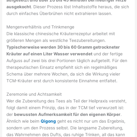
aufgesetzt und über 20 bis 45 Minuten bei niedriger Hitze
ausgekocht
. Dieser Prozess löst Inhaltsstoffe heraus, die sich
durch einfaches Überbrühen nicht extrahieren lassen.
Mengenverhältnis und Trinkmenge
Die klassische chinesische Kräuterrezeptur arbeitet mit
größeren Mengen als westliche Teezubereitungen.
Typischerweise werden 30 bis 60 Gramm getrockneter
Kräuter auf einen Liter Wasser verwendet
und der fertige
Aufguss auf zwei bis drei Portionen täglich aufgeteilt. Für den
therapeutischen Einsatz empfiehlt sich ein regelmäßiges
Schema über mehrere Wochen, da sich die Wirkung vieler
TCM-Kräuter erst durch konsistente Einnahme entfaltet.
Zeremonie und Achtsamkeit
Wer die Zubereitung des Tees als Teil der Heilpraxis versteht,
folgt damit einem Prinzip, das in der TCM tief verwurzelt ist:
der
bewussten Aufmerksamkeit für den eigenen Körper
.
Ähnlich wie beim
Qigong
geht es nicht nur um das Ergebnis,
sondern um den Prozess selbst. Die langsame Zubereitung,
das Wahrnehmen des Dufts, das ruhige Trinken, all das kann