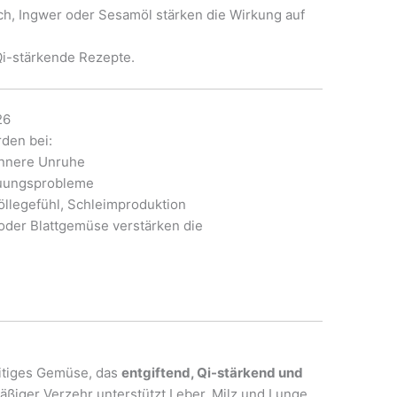
h, Ingwer oder Sesamöl stärken die Wirkung auf
Qi-stärkende Rezepte.
26
rden bei:
 innere Unruhe
auungsprobleme
llegefühl, Schleimproduktion
 oder Blattgemüse verstärken die
eitiges Gemüse, das
entgiftend, Qi-stärkend und
äßiger Verzehr unterstützt Leber, Milz und Lunge,