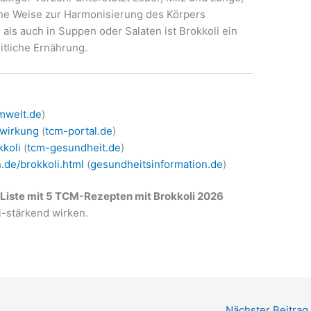
iche Weise zur Harmonisierung des Körpers
als auch in Suppen oder Salaten ist Brokkoli ein
itliche Ernährung.
mwelt.de
)
-wirkung
(
tcm-portal.de
)
koli
(
tcm-gesundheit.de
)
.de/brokkoli.html
(
gesundheitsinformation.de
)
e
Liste mit 5 TCM-Rezepten mit Brokkoli 2026
Qi-stärkend wirken.
Nächster Beitrag