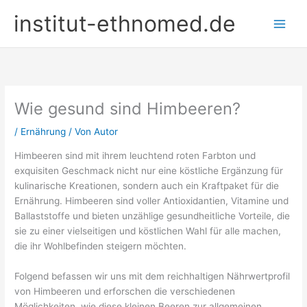
Zum
institut-ethnomed.de
Inhalt
springen
Wie gesund sind Himbeeren?
/
Ernährung
/ Von
Autor
Himbeeren sind mit ihrem leuchtend roten Farbton und
exquisiten Geschmack nicht nur eine köstliche Ergänzung für
kulinarische Kreationen, sondern auch ein Kraftpaket für die
Ernährung. Himbeeren sind voller Antioxidantien, Vitamine und
Ballaststoffe und bieten unzählige gesundheitliche Vorteile, die
sie zu einer vielseitigen und köstlichen Wahl für alle machen,
die ihr Wohlbefinden steigern möchten.
Folgend befassen wir uns mit dem reichhaltigen Nährwertprofil
von Himbeeren und erforschen die verschiedenen
Möglichkeiten, wie diese kleinen Beeren zur allgemeinen