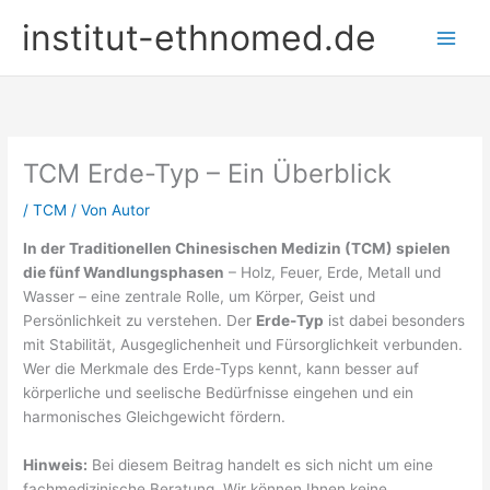
Zum
institut-ethnomed.de
Inhalt
springen
TCM Erde-Typ – Ein Überblick
/
TCM
/ Von
Autor
In der Traditionellen Chinesischen Medizin (TCM) spielen
die fünf Wandlungsphasen
– Holz, Feuer, Erde, Metall und
Wasser – eine zentrale Rolle, um Körper, Geist und
Persönlichkeit zu verstehen. Der
Erde-Typ
ist dabei besonders
mit Stabilität, Ausgeglichenheit und Fürsorglichkeit verbunden.
Wer die Merkmale des Erde-Typs kennt, kann besser auf
körperliche und seelische Bedürfnisse eingehen und ein
harmonisches Gleichgewicht fördern.
Hinweis:
Bei diesem Beitrag handelt es sich nicht um eine
fachmedizinische Beratung. Wir können Ihnen keine