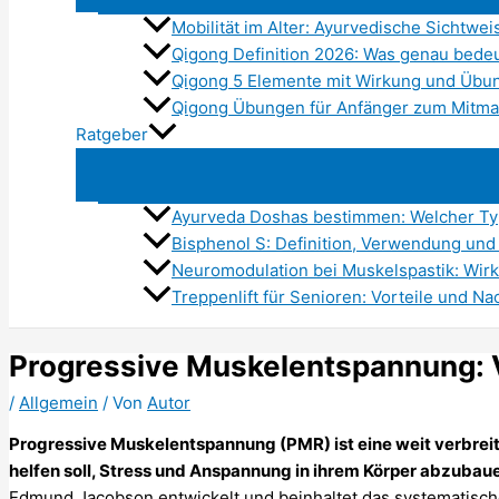
Mobilität im Alter: Ayurvedische Sicht
Qigong Definition 2026: Was genau bede
Qigong 5 Elemente mit Wirkung und Übun
Qigong Übungen für Anfänger zum Mitm
Ratgeber
Ayurveda Doshas bestimmen: Welcher Typ 
Bisphenol S: Definition, Verwendung und
Neuromodulation bei Muskelspastik: Wi
Treppenlift für Senioren: Vorteile und Na
Progressive Muskelentspannung: V
/
Allgemein
/ Von
Autor
Progressive Muskelentspannung (PMR) ist eine weit verbre
helfen soll, Stress und Anspannung in ihrem Körper abzubau
Edmund Jacobson entwickelt und beinhaltet das systematis