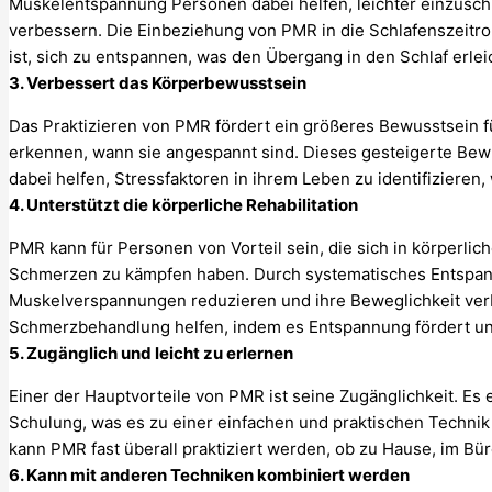
Muskelentspannung Personen dabei helfen, leichter einzuschl
verbessern. Die Einbeziehung von PMR in die Schlafenszeitrou
ist, sich zu entspannen, was den Übergang in den Schlaf erlei
3. Verbessert das Körperbewusstsein
Das Praktizieren von PMR fördert ein größeres Bewusstsein f
erkennen, wann sie angespannt sind. Dieses gesteigerte Be
dabei helfen, Stressfaktoren in ihrem Leben zu identifiziere
4. Unterstützt die körperliche Rehabilitation
PMR kann für Personen von Vorteil sein, die sich in körperlic
Schmerzen zu kämpfen haben. Durch systematisches Entspa
Muskelverspannungen reduzieren und ihre Beweglichkeit ver
Schmerzbehandlung helfen, indem es Entspannung fördert u
5. Zugänglich und leicht zu erlernen
Einer der Hauptvorteile von PMR ist seine Zugänglichkeit. Es 
Schulung, was es zu einer einfachen und praktischen Technik
kann PMR fast überall praktiziert werden, ob zu Hause, im Bür
6. Kann mit anderen Techniken kombiniert werden