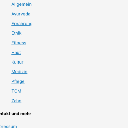
Allgemein
Ayurveda
Ernährung
Ethik
Fitness
Haut
Kultur
Medizin
Pflege
TCM
Zahn
ntakt und mehr
pressum