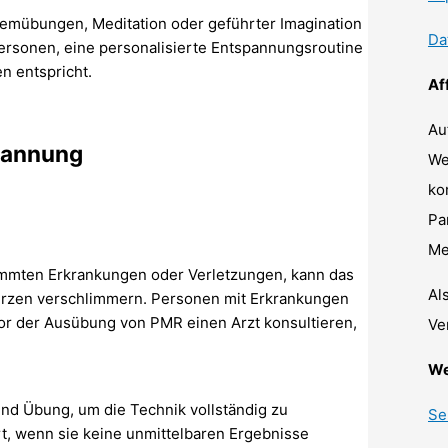
emübungen, Meditation oder geführter Imagination
Da
personen, eine personalisierte Entspannungsroutine
n entspricht.
Af
Au
pannung
We
ko
Pa
Me
mmten Erkrankungen oder Verletzungen, kann das
Al
zen verschlimmern. Personen mit Erkrankungen
vor der Ausübung von PMR einen Arzt konsultieren,
Ve
We
 und Übung, um die Technik vollständig zu
Se
t, wenn sie keine unmittelbaren Ergebnisse