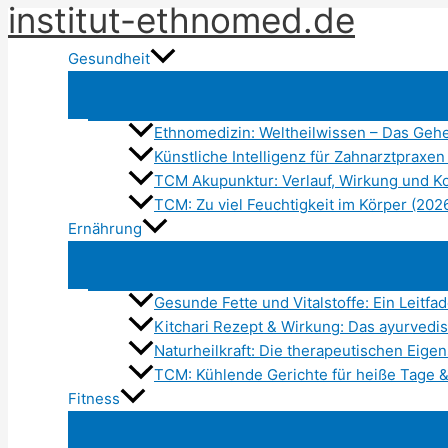
institut-ethnomed.de
Zum
Inhalt
Gesundheit
springen
Ethnomedizin: Weltheilwissen – Das Gehei
Künstliche Intelligenz für Zahnarztpraxe
TCM Akupunktur: Verlauf, Wirkung und K
TCM: Zu viel Feuchtigkeit im Körper (20
Ernährung
Gesunde Fette und Vitalstoffe: Ein Leitfa
Kitchari Rezept & Wirkung: Das ayurvedi
Naturheilkraft: Die therapeutischen Eig
TCM: Kühlende Gerichte für heiße Tage &
Fitness