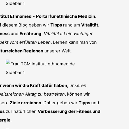
stitut Ethnomed
-
Portal für ethnische Medizin
.
f diesem Blog geben wir
Tipps
rund um
Vitalität
,
tness
und
Ernährung
.
Vitalität ist ein wichtiger
pekt vom erfüllten Leben
. Lernen kann man von
lturreichen Regionen
unserer Welt.
r wenn wir die Kraft dafür haben
,
unseren
beitsreichen Alltag zu bestreiten
, können wir
sere
Ziele erreichen
. Daher geben wir
Tipps
und
fos
zur natürlichen
Verbesserung der Fitness und
ergie
.