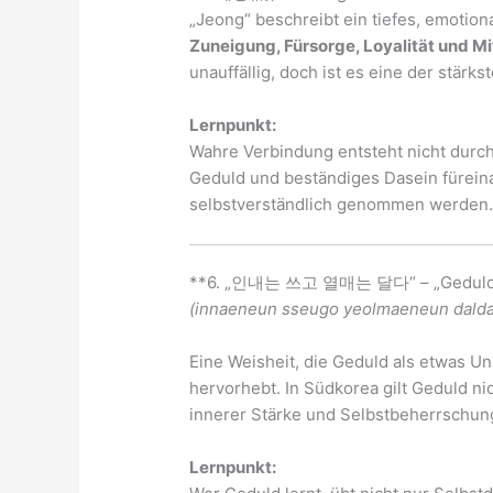
„Jeong“ beschreibt ein tiefes, emoti
Zuneigung, Fürsorge, Loyalität und Mi
unauffällig, doch ist es eine der stär
Lernpunkt:
Wahre Verbindung entsteht nicht durch
Geduld und beständiges Dasein füreina
selbstverständlich genommen werden
**6. „인내는 쓰고 열매는 달다“ – „Geduld ist b
(innaeneun sseugo yeolmaeneun dalda
Eine Weisheit, die Geduld als etwas 
hervorhebt. In Südkorea gilt Geduld n
innerer Stärke und Selbstbeherrschun
Lernpunkt: