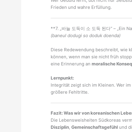
Wer Geduld lernt, übt nicht nur Selbstd
Frieden und wahre Erfüllung.
**7. „바늘 도둑이 소 도둑 된다“ – „Ein Nade
(baneul dodugi so doduk doenda)
Diese Redewendung beschreibt, wie k
können, wenn man sie nicht früh stopp
eine Erinnerung an
moralische Konse
Lernpunkt:
Integrität zeigt sich im Kleinen. Wer im
größere Fehltritte.
Fazit: Was wir von koreanischen Leb
Die Lebensweisheiten Südkoreas verm
Disziplin
,
Gemeinschaftsgefühl
und d