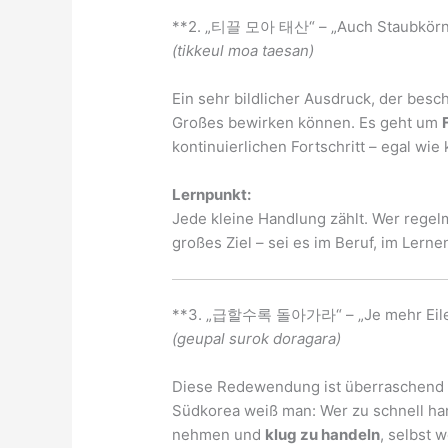
**2. „티끌 모아 태산“ – „Auch Staubkörne
(tikkeul moa taesan)
Ein sehr bildlicher Ausdruck, der besc
Großes bewirken können. Es geht um
kontinuierlichen Fortschritt – egal wie 
Lernpunkt:
Jede kleine Handlung zählt. Wer regelm
großes Ziel – sei es im Beruf, im Lern
**3. „급할수록 돌아가라“ – „Je mehr Eile, 
(geupal surok doragara)
Diese Redewendung ist überraschend we
Südkorea weiß man: Wer zu schnell hand
nehmen und
klug zu handeln
, selbst 