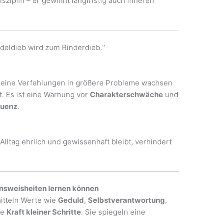
isziplin – er gewinnt langfristig auch inneren
ldieb wird zum Rinderdieb.“
leine Verfehlungen in größere Probleme wachsen
t. Es ist eine Warnung vor
Charakterschwäche
und
quenz
.
 Alltag ehrlich und gewissenhaft bleibt, verhindert
ensweisheiten lernen können
itteln Werte wie
Geduld
,
Selbstverantwortung
,
ie
Kraft kleiner Schritte
. Sie spiegeln eine