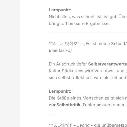
Lernpunkt:
Nicht alles, was schnell ist, ist gut. 
bringt oft bessere Ergebnisse.
**4. „내 탓이오“ – „Es ist meine Schuld.
(nae tasi-o)
Ein Ausdruck tiefer
Selbstverantwort
Kultur Südkoreas wird Verantwortung 
sich selbst reflektiert, wird als reif u
Lernpunkt:
Die Größe eines Menschen zeigt sich n
zur Selbstkritik
. Fehler anzuerkennen 
**5. „정(情)“ –
Jeong
– die unübersetz