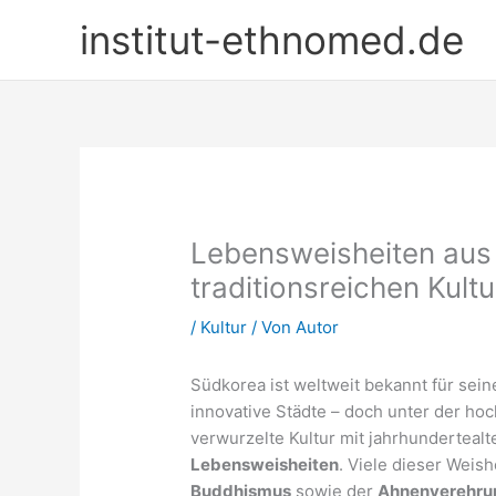
Zum
institut-ethnomed.de
Inhalt
springen
Lebensweisheiten aus 
traditionsreichen Kultu
/
Kultur
/ Von
Autor
Südkorea ist weltweit bekannt für sei
innovative Städte – doch unter der hoc
verwurzelte Kultur mit jahrhunderteal
Lebensweisheiten
. Viele dieser Wei
Buddhismus
sowie der
Ahnenverehru