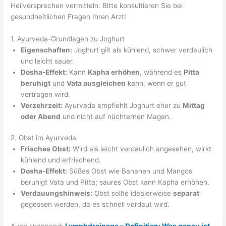
Heilversprechen vermitteln. Bitte konsultieren Sie bei
gesundheitlichen Fragen Ihren Arzt!
1. Ayurveda-Grundlagen zu Joghurt
Eigenschaften:
Joghurt gilt als kühlend, schwer verdaulich
und leicht sauer.
Dosha-Effekt:
Kann
Kapha erhöhen
, während es
Pitta
beruhigt
und
Vata ausgleichen
kann, wenn er gut
vertragen wird.
Verzehrzeit:
Ayurveda empfiehlt Joghurt eher zu
Mittag
oder Abend
und nicht auf nüchternen Magen.
2. Obst im Ayurveda
Frisches Obst:
Wird als leicht verdaulich angesehen, wirkt
kühlend und erfrischend.
Dosha-Effekt:
Süßes Obst wie Bananen und Mangos
beruhigt Vata und Pitta; saures Obst kann Kapha erhöhen.
Verdauungshinweis:
Obst sollte idealerweise
separat
gegessen werden, da es schnell verdaut wird.
Auch spannend:
Lymphdrainage – Definition: Was genau ist