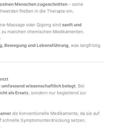
nzelnen Menschen zugeschnitten
– seine
hwerden fließen in die Therapie ein.
ina-Massage oder Qigong sind
sanft und
ch zu manchen chemischen Medikamenten.
g
g, Bewegung und Lebensführung
, was langfristig
enzt
t umfassend wissenschaftlich belegt
. Bei
icht als Ersatz
, sondern nur begleitend zur
samer
als konventionelle Medikamente, da sie auf
uf schnelle Symptomunterdrückung setzen.
n