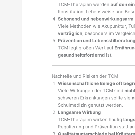
TCM-Therapien werden
auf den ei
Konstitution, Lebensweise und Besc
Schonend und nebenwirkungsarm
Viele Methoden wie Akupunktur, Tu
verträglich
, besonders im Verglei
Prävention und Lebensstilberatun
TCM legt großen Wert auf
Ernährun
gesundheitsfördernd
ist.
Nachteile und Risiken der TCM
Wissenschaftliche Belege oft begr
Viele Wirkungen der TCM sind
nich
schweren Erkrankungen sollte sie
n
Schulmedizin genutzt werden.
Langsame Wirkung
TCM-Therapien wirken häufig
lang
Regulierung und Prävention statt a
Qualitätsunterschiede bei Kräuter