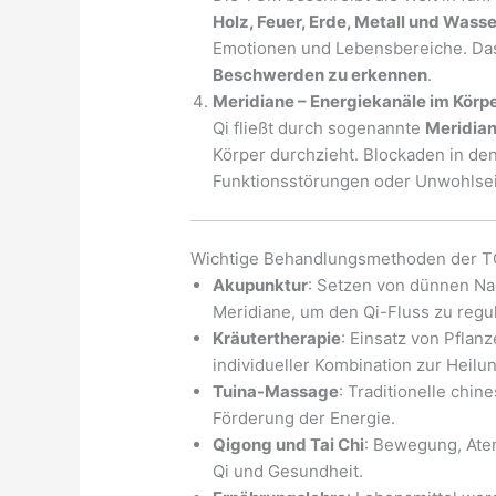
Holz, Feuer, Erde, Metall und Wasse
Emotionen und Lebensbereiche. Das 
Beschwerden zu erkennen
.
Meridiane – Energiekanäle im Körp
Qi fließt durch sogenannte
Meridia
Körper durchzieht. Blockaden in d
Funktionsstörungen oder Unwohlsei
Wichtige Behandlungsmethoden der 
Akupunktur
: Setzen von dünnen Na
Meridiane, um den Qi-Fluss zu regul
Kräutertherapie
: Einsatz von Pflan
individueller Kombination zur Heilu
Tuina-Massage
: Traditionelle chi
Förderung der Energie.
Qigong und Tai Chi
: Bewegung, Ate
Qi und Gesundheit.